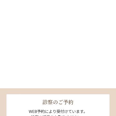
受付完了
「下記内容で受付が完了いたしました。」
↓
問診入力へ
診察のご予約
WEB予約により受付けています。